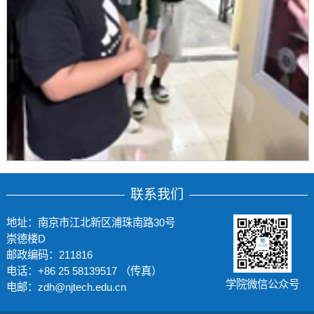
联系我们
地址：南京市江北新区浦珠南路30号
崇德楼D
邮政编码：211816
电话：+86 25 58139517 （传真）
学院微信公众号
电邮：zdh@njtech.edu.cn