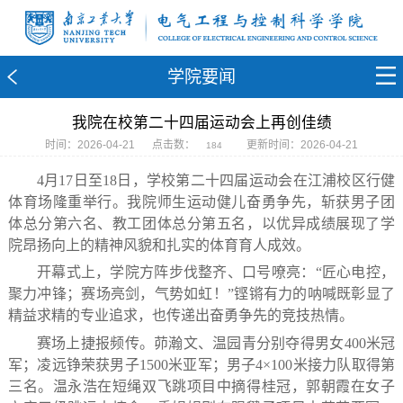
学院要闻
我院在校第二十四届运动会上再创佳绩
时间：2026-04-21
点击数：
更新时间：2026-04-21
184
4月17日至18日，学校第二十四届运动会在江浦校区行健
体育场隆重举行。我院师生运动健儿奋勇争先，斩获男子团
体总分第六名、教工团体总分第五名，以优异成绩展现了学
院昂扬向上的精神风貌和扎实的体育育人成效。
开幕式上，学院方阵步伐整齐、口号嘹亮：“匠心电控，
聚力冲锋；赛场亮剑，气势如虹！”铿锵有力的呐喊既彰显了
精益求精的专业追求，也传递出奋勇争先的竞技热情。
赛场上捷报频传。茆瀚文、温园青分别夺得男女400米冠
军；凌远铮荣获男子1500米亚军；男子4×100米接力队取得第
三名。温永浩在短绳双飞跳项目中摘得桂冠，郭朝霞在女子