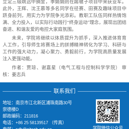
立定三级跳远中摘金，季娟娟则在踢毽子项目中荣获亚军。
此外，王辉、沈王慕等多名同学在径赛、田赛及趣味项目中
跻身前列，用实力为学院争光添彩。教职工队伍同样热情饱
满、全力投入，以实际行动践行“终身运动”理念，展现出团结
奋进、和谐友爱的电控大家庭氛围。
未来，学院将继续以体质提升为抓手，深入推进体育育
人工作，引导师生将赛场上的拼搏精神转化为学习、科研与
工作的强大动力，凝心聚力、勇毅前行，为学院高质量发展
注入更强动能。
作者：贾琼、谢嘉星（电气工程与控制科学学院） 审
核：姜志兵
联系我们
地址：南京市江北新区浦珠南路30号
崇德楼D
邮政编码：211816
电话：+86 25 58139517 （传真）
学院微信公众号