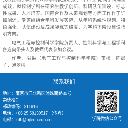
成效，就控制学科在研究生教学创新、科研队伍建设、标志
性成果、人才培养、国际合作及未来规划等方面工作作了详
细阐述。专家组结合学科发展实际，从学科系统性规划、特
色强化、队伍建设及成果凝练等维度，为学科下阶段建设指
明方向。
电气工程与控制科学学院负责人、控制科学与工程学科
各方向带头人及教师代表参加会议。
作者：喻果（电气工程与控制科学学院）
审核：陈晨
子，薄翠梅
联系我们
地址：南京市江北新区浦珠南路30号
崇德楼D
邮政编码：211816
电话：+86 25 58139517 （传真）
学院微信公众号
电邮：zdh@njtech.edu.cn