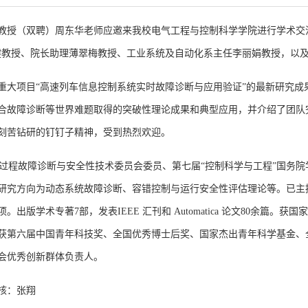
学教授（双聘）周东华老师应邀来我校电气工程与控制科学学院进行学术交
健教授、院长助理薄翠梅教授、工业系统及自动化系主任李丽娟教授，以
重大项目
“高速列车信息控制系统实时故障诊断与应用验证”的最新研究成
合故障诊断等世界难题取得的突破性理论成果和典型应用，并介绍了团队
刻苦钻研的钉钉子精神，受到热烈欢迎。
技术过程故障诊断与安全性技术委员会委员
、
第七届
“控制科学与工程”国务
研究方向为动态系统故障诊断、容错控制与运行安全性评估理论等。已主
学术专著7部，发表IEEE 汇刊和 Automatica 论文80余篇。
获国家
曾获第六届中国青年科技奖、全国优秀博士后奖、国家杰出青年科学基金、
会优秀创新群体负责人。
核：张翔