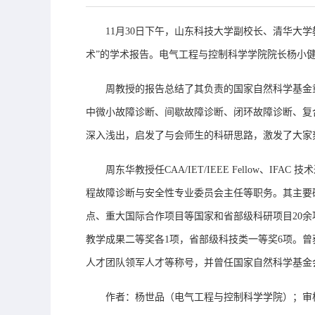
11月30日下午，山东科技大学副校长、清华大
术
”的学术报告。电气工程与控制科学学院院长杨小
周教授的报告总结了其负责的国家自然科学基金
中微小故障诊断、间歇故障诊断、闭环故障诊断、复
深入浅出，启发了与会师生的科研思路，激发了大家
周东华教授任
CAA/IET/IEEE Fellow
、
IFAC 
程故障诊断与安全性专业委员会主任等
职务
。
其主要
点、重大国际合作项目等国家和省部级科研项目20余项。出版
教学成果二等奖各
1项
，
省部级科技类一等奖
6项。
人才团队领军人才等称号，并曾任国家自然科学基金
作者：杨世品（电气工程与控制科学学院）；审