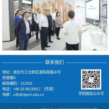
联系我们
地址：南京市江北新区浦珠南路30号
崇德楼D
邮政编码：211816
电话：+86 25 58139517 （传真）
学院微信公众号
电邮：zdh@njtech.edu.cn