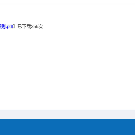
.pdf
】已下载
256
次