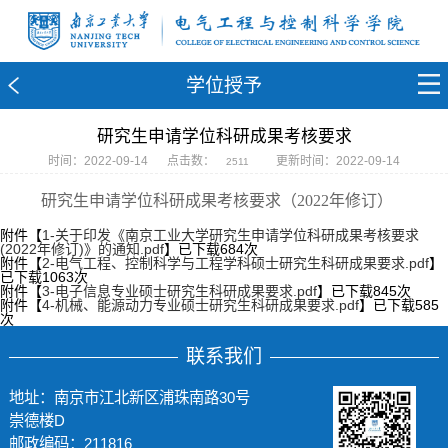
学位授予
研究生申请学位科研成果考核要求
时间：2022-09-14
点击数：
更新时间：2022-09-14
2511
研究生申请学位科研成果考核要求（2022年修订）
附件【
1-关于印发《南京工业大学研究生申请学位科研成果考核要求
(2022年修订)》的通知.pdf
】已下载
684
次
附件【
2-电气工程、控制科学与工程学科硕士研究生科研成果要求.pdf
】
已下载
1063
次
附件【
3-电子信息专业硕士研究生科研成果要求.pdf
】已下载
845
次
附件【
4-机械、能源动力专业硕士研究生科研成果要求.pdf
】已下载
585
次
联系我们
地址：南京市江北新区浦珠南路30号
崇德楼D
邮政编码：211816